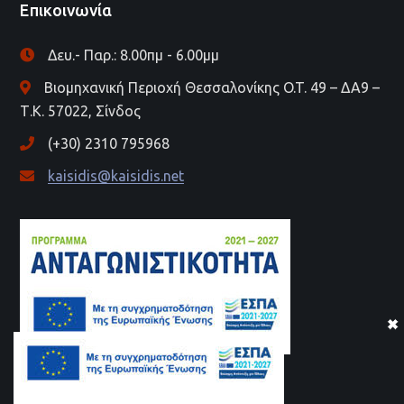
Επικοινωνία
Δευ.- Παρ.: 8.00πμ - 6.00μμ
Βιομηχανική Περιοχή Θεσσαλονίκης O.T. 49 – ΔΑ9 –
Τ.Κ. 57022, Σίνδος
(+30) 2310 795968
kaisidis@kaisidis.net
ΑΦΙΣΑ ESPA