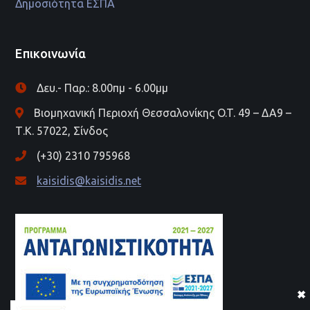
Δημοσιότητα ΕΣΠΑ
Επικοινωνία
Δευ.- Παρ.: 8.00πμ - 6.00μμ
Βιομηχανική Περιοχή Θεσσαλονίκης O.T. 49 – ΔΑ9 –
Τ.Κ. 57022, Σίνδος
(+30) 2310 795968
kaisidis@kaisidis.net