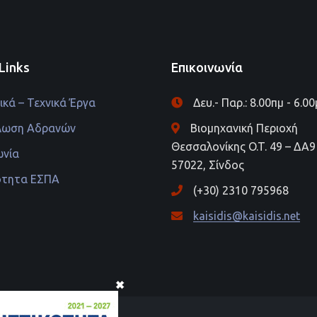
Links
Επικοινωνία
κά – Τεχνικά Έργα
Δευ.- Παρ.: 8.00πμ - 6.0
λωση Αδρανών
Βιομηχανική Περιοχή
Θεσσαλονίκης O.T. 49 – ΔΑ9 
ωνία
57022, Σίνδος
ότητα ΕΣΠΑ
(+30) 2310 795968
kaisidis@kaisidis.net