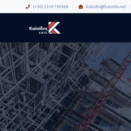
(+30) 2310 795968
kaisidis@kaisidis.net