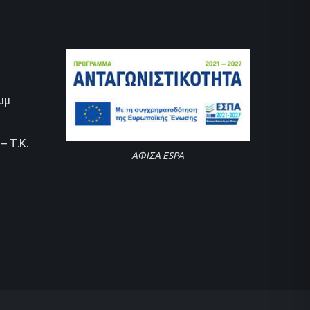
0μμ
– Τ.Κ.
ΑΦΙΣΑ ESPA