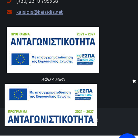
(+30) 2310 795968
kaisidis@kaisidis.net
ΑΦΙΣΑ ESPA
© Kaisidis.gr Al rights reserved