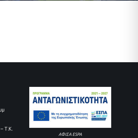
0μμ
– Τ.Κ.
ΑΦΙΣΑ ESPA