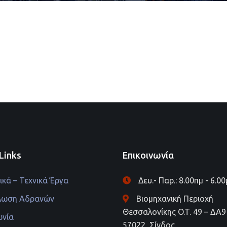
Links
Επικοινωνία
κά – Τεχνικά Έργα
Δευ.- Παρ.: 8.00πμ - 6.0
λωση Αδρανών
Βιομηχανική Περιοχή
Θεσσαλονίκης O.T. 49 – ΔΑ9 
ωνία
57022, Σίνδος