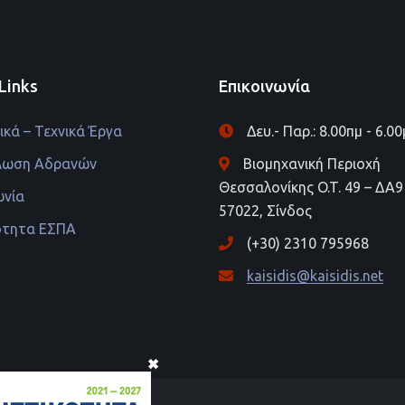
Links
Επικοινωνία
κά – Τεχνικά Έργα
Δευ.- Παρ.: 8.00πμ - 6.0
λωση Αδρανών
Βιομηχανική Περιοχή
Θεσσαλονίκης O.T. 49 – ΔΑ9 
ωνία
57022, Σίνδος
ότητα ΕΣΠΑ
(+30) 2310 795968
kaisidis@kaisidis.net