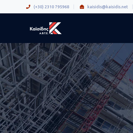
(+30) 2310 795968
kaisidis@kaisidis.net