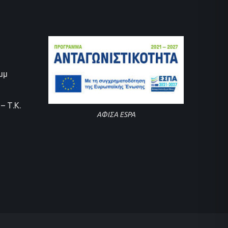
0μμ
– Τ.Κ.
ΑΦΙΣΑ ESPA