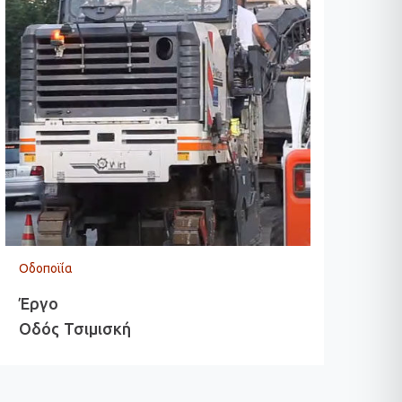
Οδοποϊία
Οδο
Έργο
Έρ
Οδός Τσιμισκή
Οδ