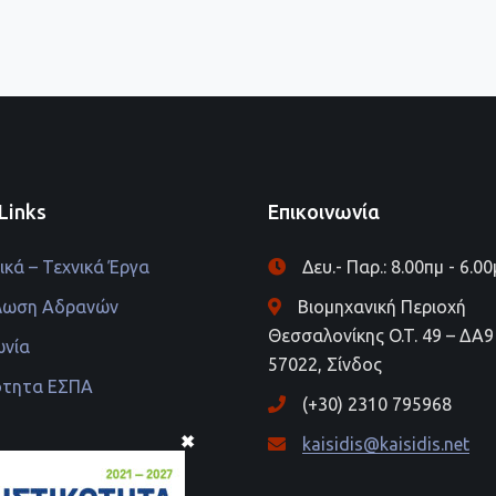
Links
Επικοινωνία
κά – Τεχνικά Έργα
Δευ.- Παρ.: 8.00πμ - 6.0
λωση Αδρανών
Βιομηχανική Περιοχή
Θεσσαλονίκης O.T. 49 – ΔΑ9 
ωνία
57022, Σίνδος
ότητα ΕΣΠΑ
(+30) 2310 795968
kaisidis@kaisidis.net