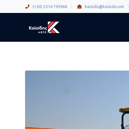
(+30) 2310 795968
kaisidis@kaisidis.net