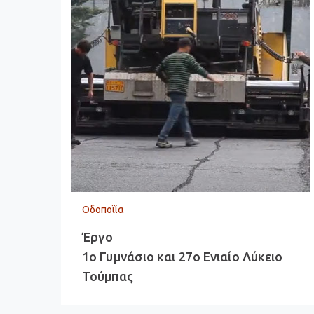
Οδοποϊία
Έργο
1ο Γυμνάσιο και 27ο Ενιαίο Λύκειο
Τούμπας