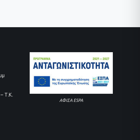
0μμ
– Τ.Κ.
ΑΦΙΣΑ ESPA